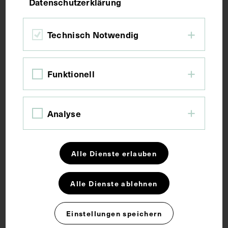
Datenschutzerklärung
Technisch Notwendig
Funktionell
Analyse
Alle Dienste erlauben
Alle Dienste ablehnen
Die Schlagadern der Haut des
Einstellungen speichern
Schädeldaches und der Beinhaut bei