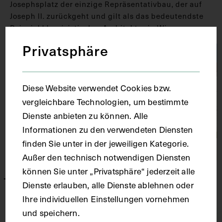
Josephsplatz der einzige Repräsentativbau, der auf
Joseph II. zurückgeht und gilt als das bedeutendste
Beispiel klassizistischer Architektur in Wien.
Privatsphäre
Beim Abspielen von YouTube Videos
findet eine Datenverarbeitung statt.
Diese Website verwendet Cookies bzw.
Weitere Informationen
.
vergleichbare Technologien, um bestimmte
Dienste anbieten zu können. Alle
YouTube Video erlauben
Informationen zu den verwendeten Diensten
finden Sie unter in der jeweiligen Kategorie.
Außer den technisch notwendigen Diensten
können Sie unter „Privatsphäre“ jederzeit alle
Mehr über uns
Dienste erlauben, alle Dienste ablehnen oder
Ihre individuellen Einstellungen vornehmen
und speichern.