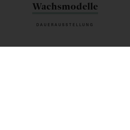
Wachsmodelle
DAUERAUSSTELLUNG
Zur Sammlung
Begeistert von den Wachsmodellen in Florenz, die
sein Bruder – der Großherzog der Toskana und
spätere Kaiser Leopold II. – anfertigen hatte lassen,
bestellte Joseph II. insgesamt 1.192 Modelle für die
neu gegründete Akademie in Wien. Wir wissen, dass
ihm die Idee anlässlich seiner Reise 1769 nach Italien
kam. Er hatte dort das naturwissenschaftliche