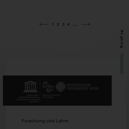
1
2
3
4
....
Scroll up
Forschung und Lehre