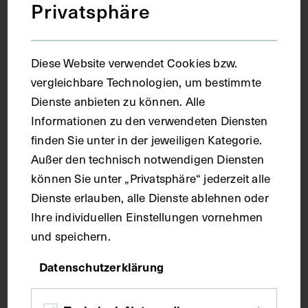
Privatsphäre
Diese Website verwendet Cookies bzw.
vergleichbare Technologien, um bestimmte
Dienste anbieten zu können. Alle
Informationen zu den verwendeten Diensten
finden Sie unter in der jeweiligen Kategorie.
Porträt von Hieronymus Fabricius, mit
Außer den technisch notwendigen Diensten
chirurgischen Instrumenten
können Sie unter „Privatsphäre“ jederzeit alle
PORTRÄTSAMMLUNG UND BILDARCHIV DER
Dienste erlauben, alle Dienste ablehnen oder
ÖSTERREICHISCHEN NATIONALBIBLIOTHEK, WIEN
Ihre individuellen Einstellungen vornehmen
UM 1960
und speichern.
Datenschutzerklärung