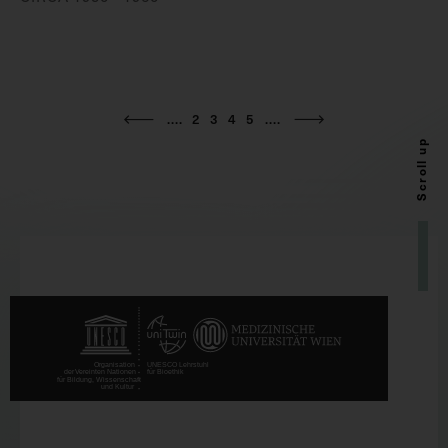
....
2
3
4
5
....
Scroll up