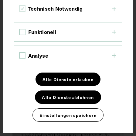
Technisch Notwendig
Funktionell
Analyse
Medizinisches und weibliches
Pflegepersonal sowie verletzte
Alle Dienste erlauben
Soldaten, vermutlich in der
Kriegszahnklinik der IV. k.u.k. Armee
Alle Dienste ablehnen
JULJAN ZILZ
1914 - 1922
Einstellungen speichern