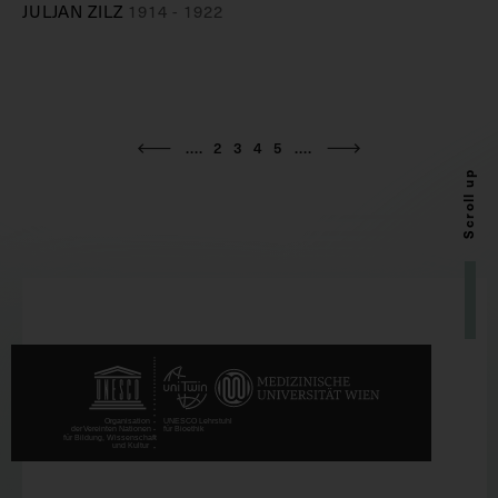
JULJAN ZILZ
1914 - 1922
....
2
3
4
5
....
Scroll up