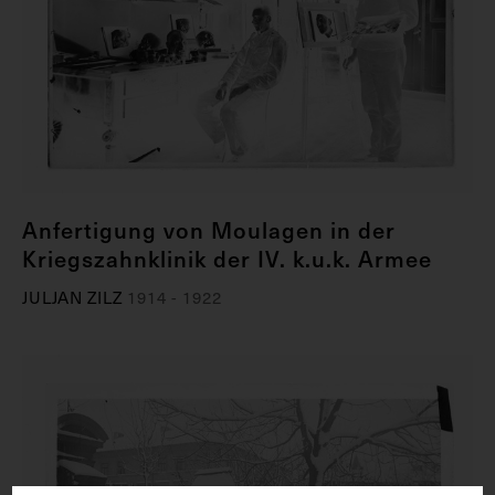
Anfertigung von Moulagen in der
Kriegszahnklinik der IV. k.u.k. Armee
JULJAN ZILZ
1914 - 1922