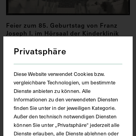
Feier zum 85. Geburtstag von Franz
Joseph I. im Hörsaal der Kinderklinik
des Allgemeinen Krankenhauses, mit
weiblichem Pflegepersonal und Kindern
Privatsphäre
RICHARD PRIESEL
1915
Diese Website verwendet Cookies bzw.
vergleichbare Technologien, um bestimmte
Dienste anbieten zu können. Alle
Informationen zu den verwendeten Diensten
finden Sie unter in der jeweiligen Kategorie.
Außer den technisch notwendigen Diensten
können Sie unter „Privatsphäre“ jederzeit alle
Dienste erlauben, alle Dienste ablehnen oder