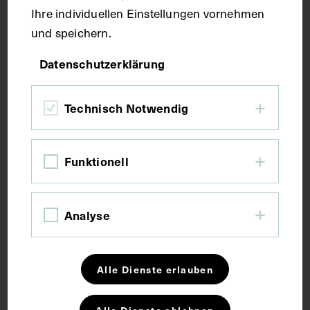
Ihre individuellen Einstellungen vornehmen
und speichern.
Datenschutzerklärung
Mediziner:innen und weibliches
Pflegepersonal bei einem Anlass im
Technisch Notwendig
Hörsaal der Dermatologischen Klinik
des Allgemeinen Krankenhauses
Funktionell
UM 1975
Analyse
Alle Dienste erlauben