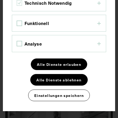
Technisch Notwendig
Funktionell
Analyse
Waschbecken in der Apotheke des
Allgemeinen Krankenhauses
Alle Dienste erlauben
1966
Alle Dienste ablehnen
Einstellungen speichern