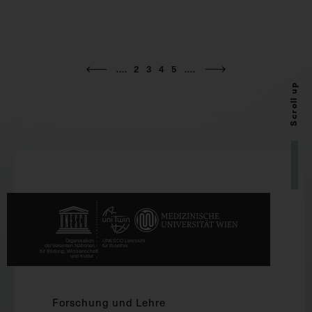
....
2
3
4
5
....
Scroll up
Forschung und Lehre