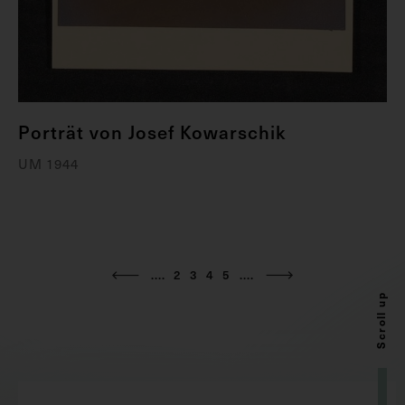
Porträt von Josef Kowarschik
UM 1944
....
2
3
4
5
....
Scroll up