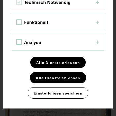
Technisch Notwendig
Funktionell
Dankesschreiben von Teilnehmer:innen
des Internationalen
Analyse
Zahnärzt:innenkongress in Wien, im
dazugehörigen Fotoalbum
FRITZ DRIAK
1951
Alle Dienste erlauben
Alle Dienste ablehnen
Einstellungen speichern