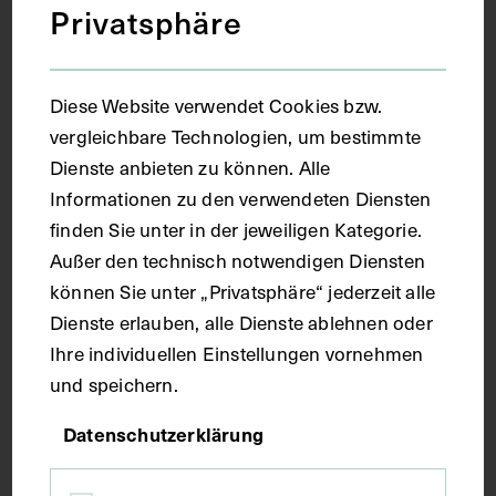
Privatsphäre
Dankesschreiben von Teilnehmer:innen
des Internationalen
Diese Website verwendet Cookies bzw.
Zahnärzt:innenkongress in Wien, im
vergleichbare Technologien, um bestimmte
dazugehörigen Fotoalbum
Dienste anbieten zu können. Alle
FRITZ DRIAK
1951
Informationen zu den verwendeten Diensten
finden Sie unter in der jeweiligen Kategorie.
Außer den technisch notwendigen Diensten
können Sie unter „Privatsphäre“ jederzeit alle
Dienste erlauben, alle Dienste ablehnen oder
Ihre individuellen Einstellungen vornehmen
und speichern.
Datenschutzerklärung