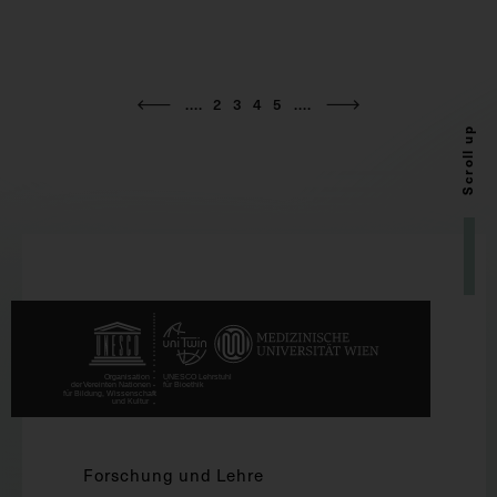
....
2
3
4
5
....
Scroll up
Forschung und Lehre