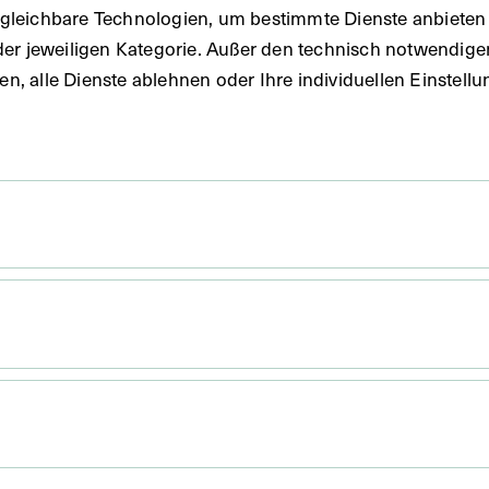
gleichbare Technologien, um bestimmte Dienste anbieten 
der jeweiligen Kategorie. Außer den technisch notwendig
uben, alle Dienste ablehnen oder Ihre individuellen Einste
Porträt von Karl Koller auf
einer Gedenkmedaille der
New York Academy of
Medicine
1930