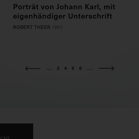
Porträt von Johann Karl, mit
eigenhändiger Unterschrift
ROBERT THEER
1857
....
3
4
5
6
....