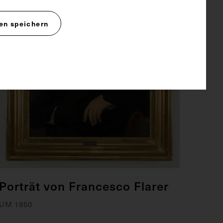
en speichern
Porträt von Francesco Flarer
UM 1850