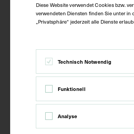
Diese Website verwendet Cookies bzw. ver
verwendeten Diensten finden Sie unter in 
„Privatsphäre“ jederzeit alle Dienste erla
Technisch Notwendig
Funktionell
Porträt von Carl Theodor in
Bayern, mit einer Widmung
Analyse
CIRCA 1870 - 1880