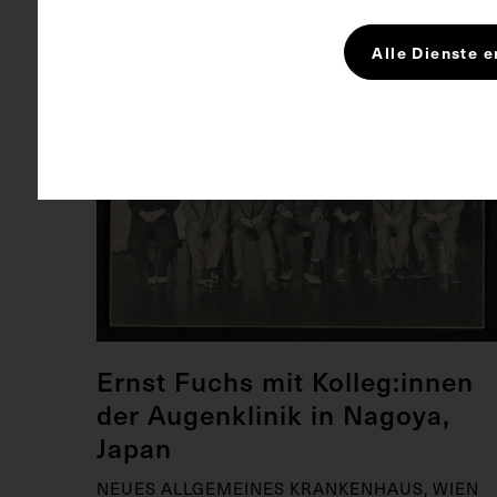
Alle Dienste e
Ernst Fuchs mit Kolleg:innen
der Augenklinik in Nagoya,
Japan
NEUES ALLGEMEINES KRANKENHAUS, WIEN