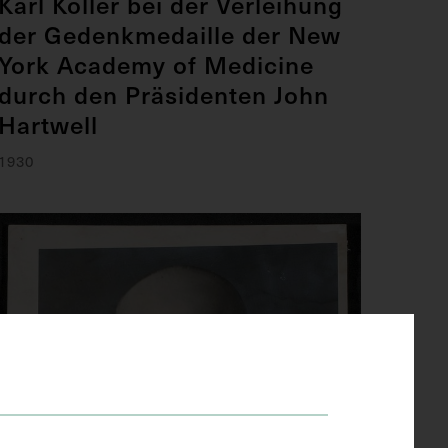
Karl Koller bei der Verleihung
der Gedenkmedaille der New
York Academy of Medicine
durch den Präsidenten John
Hartwell
1930