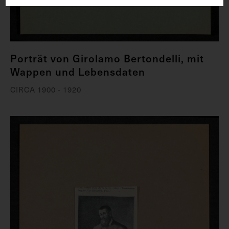
Porträt von Girolamo Bertondelli, mit
Wappen und Lebensdaten
CIRCA 1900 - 1920