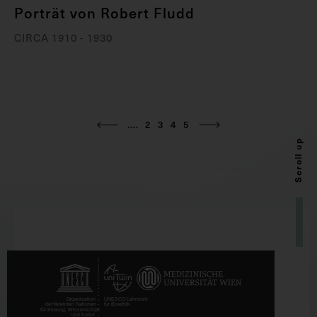
Porträt von Robert Fludd
CIRCA 1910 - 1930
....
2
3
4
5
Scroll up