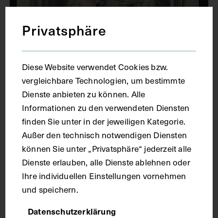
Privatsphäre
Diese Website verwendet Cookies bzw.
vergleichbare Technologien, um bestimmte
Dienste anbieten zu können. Alle
Informationen zu den verwendeten Diensten
finden Sie unter in der jeweiligen Kategorie.
Außer den technisch notwendigen Diensten
Porträt von Andreas Elias Büchner, mit
können Sie unter „Privatsphäre“ jederzeit alle
Wappen, Namenszug und Titulatur
Dienste erlauben, alle Dienste ablehnen oder
Ihre individuellen Einstellungen vornehmen
JOHANN JAKOB HAID
UM 1750
und speichern.
Datenschutzerklärung