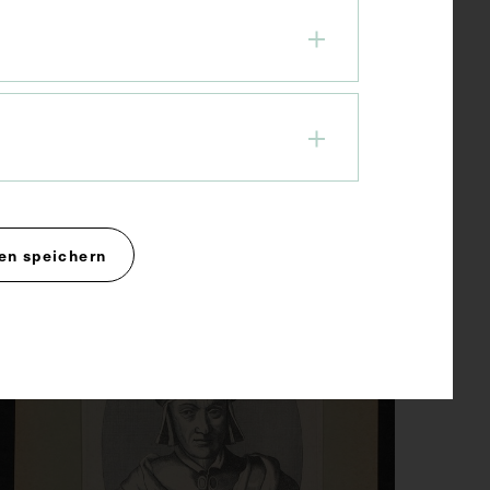
Porträt von Niccolo
Leoniceno, mit Lebensdaten
1805
en speichern