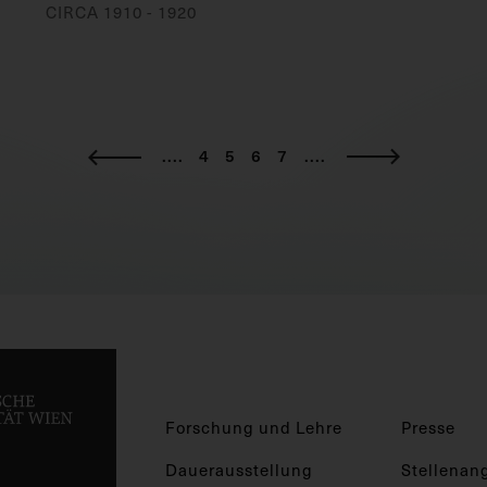
CIRCA 1910 - 1920
....
4
5
6
7
....
Forschung und Lehre
Presse
Dauerausstellung
Stellenan