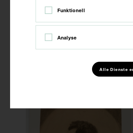
Funktionell
Porträt von Pirro Maria
Analyse
Gabrielli, mit
lebensgeschichtlichen
Angaben
Alle Dienste e
UM 1700