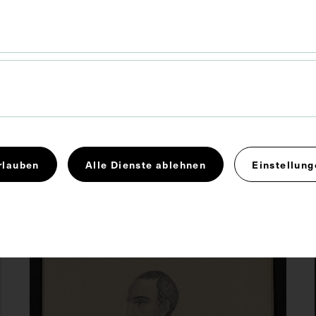
Porträt von Andreas Libau, mit
lebensgeschichtlichen
Angaben
PORTRÄTSAMMLUNG UND BILDARCHIV DER
ÖSTERREICHISCHEN NATIONALBIBLIOTHEK,
WIEN
CIRCA 1940 - 1960
rlauben
Alle Dienste ablehnen
Einstellung