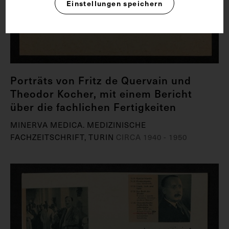
Einstellungen speichern
Porträts von Fritz de Quervain und
Theodor Kocher, mit einem Bericht
über die fachlichen Fertigkeiten
MINERVA MEDICA. MEDIZINISCHE
FACHZEITSCHRIFT, TURIN
CIRCA 1940 - 1950