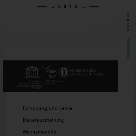
....
5
6
7
8
....
Scroll up
Forschung und Lehre
Dauerausstellung
Wachsmodelle