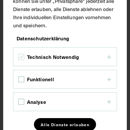
können Sie unter „Privatsphäre“ jederzeit alle
JULIUS WAGNER-JAUREGG
CIRCA 1930 - 1950
Dienste erlauben, alle Dienste ablehnen oder
Ihre individuellen Einstellungen vornehmen
und speichern.
Datenschutzerklärung
Technisch Notwendig
Funktionell
Analyse
Alle Dienste erlauben