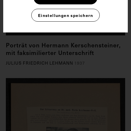
Einstellungen speichern
Porträt von Hermann Kerschensteiner,
mit faksimilierter Unterschrift
JULIUS FRIEDRICH LEHMANN
1937