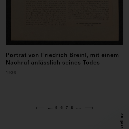
Porträt von Friedrich Breinl, mit einem
Nachruf anlässlich seines Todes
1936
....
5
6
7
8
....
Scroll up