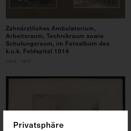
Zahnärztliches Ambulatorium,
Arbeitsraum, Technikraum sowie
Schulungsraum, im Fotoalbum des
k.u.k. Feldspital 1014
1916 - 1917
Privatsphäre