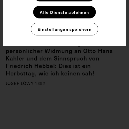
Alle Dienste ablehnen
Einstellungen speichern
Theodor Billroth auf der Veranda seines
Sommerhauses in St. Gilgen, mit
persönlicher Widmung an Otto Hans
Kahler und dem Sinnspruch von
Friedrich Hebbel: Dies ist ein
Herbsttag, wie ich keinen sah!
JOSEF LÖWY
1892