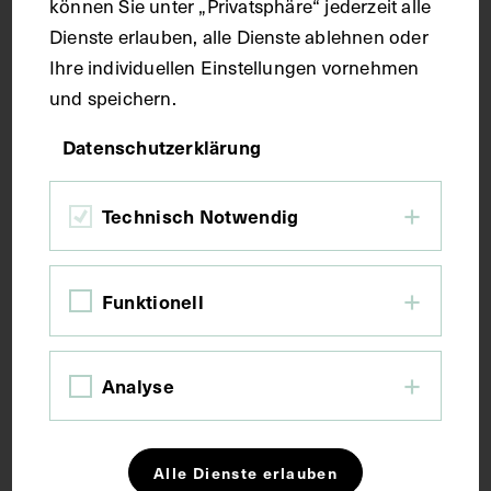
können Sie unter „Privatsphäre“ jederzeit alle
Dienste erlauben, alle Dienste ablehnen oder
Theodor Billroth in Gesellschaft mit
Ihre individuellen Einstellungen vornehmen
Johannes Brahms und Eduard Hanslick
und speichern.
ADALBERT FRANZ SELIGMANN
UM 1980
Datenschutzerklärung
Technisch Notwendig
Funktionell
Analyse
Alle Dienste erlauben