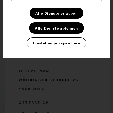
Forschung und Lehre
Alle Dienste erlauben
Dauerausstellung
Alle Dienste ablehnen
Wachsmodelle
Einstellungen speichern
Presse
Stellenangebote
JOSEPHINUM
WÄHRINGER STRASSE 2
5
1090 WIEN
ÖSTERREICH