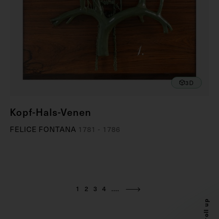
3D
Kopf-Hals-Venen
FELICE FONTANA
1781 - 1786
1
2
3
4
....
Scroll up