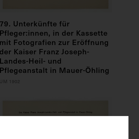
79. Unterkünfte für
Pfleger:innen, in der Kassette
mit Fotografien zur Eröffnung
der Kaiser Franz Joseph-
Landes-Heil- und
Pflegeanstalt in Mauer-Öhling
UM 1902