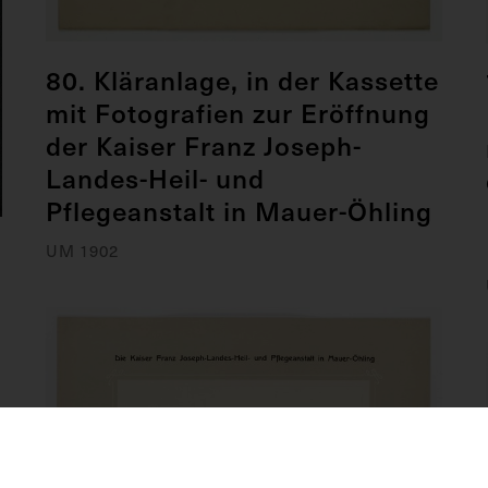
80. Kläranlage, in der Kassette
mit Fotografien zur Eröffnung
der Kaiser Franz Joseph-
Landes-Heil- und
Pflegeanstalt in Mauer-Öhling
UM 1902