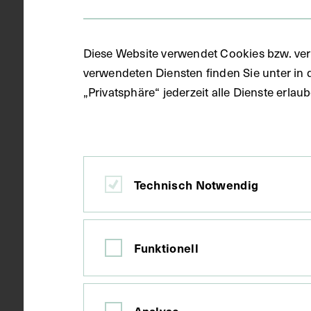
Diese Website verwendet Cookies bzw. ver
verwendeten Diensten finden Sie unter in 
„Privatsphäre“ jederzeit alle Dienste erla
Technisch Notwendig
Funktionell
67. Feuerwehrfahrzeug und
Personal, in der Kassette mit
Fotografien zur Eröffnung der