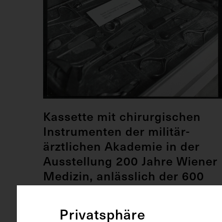
Kassette mit chirurgischen
Instrumenten der militär-
ärztlichen Akademie in der
Ausstellung 200 Jahre Wiener
Medizin, anlässlich der 600
Jahrfeier der Universität Wien
1965
Privatsphäre