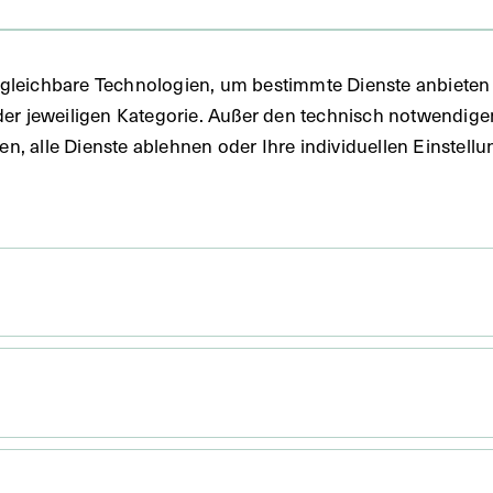
gleichbare Technologien, um bestimmte Dienste anbieten 
der jeweiligen Kategorie. Außer den technisch notwendig
uben, alle Dienste ablehnen oder Ihre individuellen Einste
69. Anstaltsfuhrwerk, in der
Kassette mit Fotografien zur
Eröffnung der Kaiser Franz
Joseph-Landes-Heil- und
Pflegeanstalt in Mauer-Öhling
UM 1902