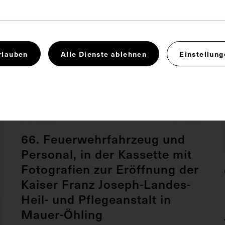
rlauben
Alle Dienste ablehnen
Einstellung
66. Feuerwehrfahrzeug und
Personal, in der Kassette mit
Fotografien zur Eröffnung der
Kaiser Franz Joseph-Landes-
Heil- und Pflegeanstalt in
Mauer-Öhling