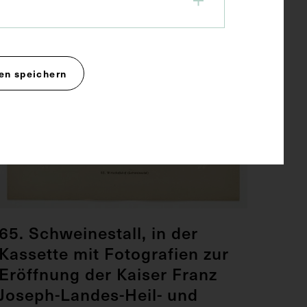
en speichern
65. Schweinestall, in der
Kassette mit Fotografien zur
Eröffnung der Kaiser Franz
Joseph-Landes-Heil- und