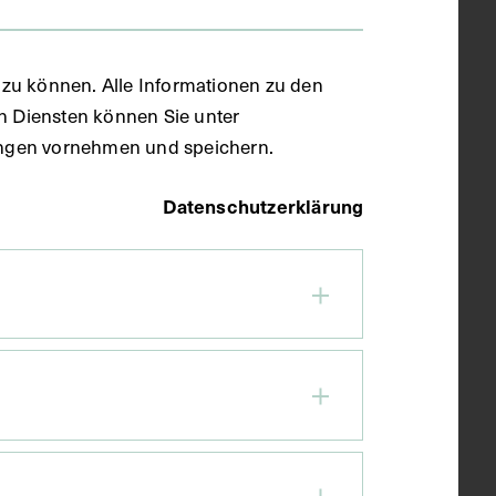
zu können. Alle Informationen zu den
en Diensten können Sie unter
llungen vornehmen und speichern.
Datenschutzerklärung
68. Krankentransportwagen,
in der Kassette mit
Fotografien zur Eröffnung der
Kaiser Franz Joseph-Landes-
Heil- und Pflegeanstalt in
Mauer-Öhling
UM 1902