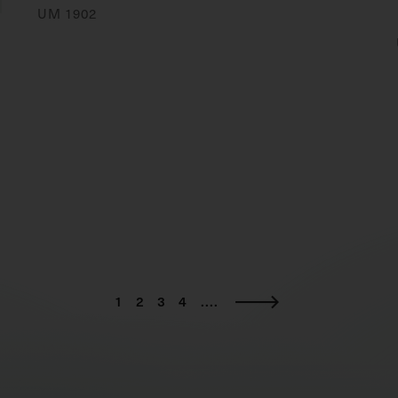
UM 1902
1
2
3
4
....