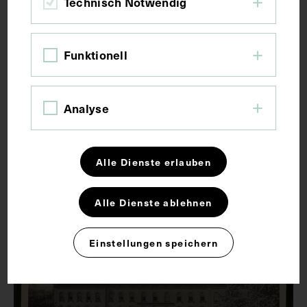
Technisch Notwendig
Funktionell
Analyse
Frontansicht der Psychiatrischen Klinik
des Allgemeinen Krankenhauses
Alle Dienste erlauben
1858
Alle Dienste ablehnen
Einstellungen speichern