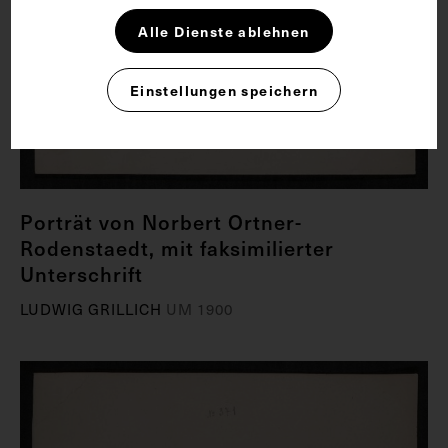
Alle Dienste ablehnen
Einstellungen speichern
Porträt von Norbert Ortner-
Rodenstaedt, mit faksimilierter
Unterschrift
LUDWIG GRILLICH
UM 1900