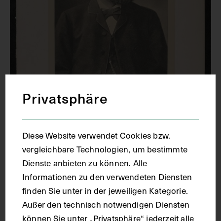
Privatsphäre
Diese Website verwendet Cookies bzw.
vergleichbare Technologien, um bestimmte
Dienste anbieten zu können. Alle
Informationen zu den verwendeten Diensten
Porträt von Robert Koch, mit
finden Sie unter in der jeweiligen Kategorie.
Namenszug und Kurzbiografie auf der
Außer den technisch notwendigen Diensten
Folgeseite
können Sie unter „Privatsphäre“ jederzeit alle