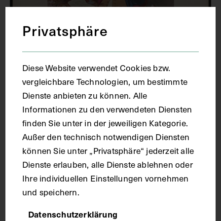
Privatsphäre
Karikatur über den Einsatz des von
Diese Website verwendet Cookies bzw.
Elisha Perkins entwickelten
vergleichbare Technologien, um bestimmte
Metallstachel zu medizinischen
Dienste anbieten zu können. Alle
Heilungszwecken, vermutlich aus dem
Informationen zu den verwendeten Diensten
Jahr 1780
finden Sie unter in der jeweiligen Kategorie.
UM 1930
Außer den technisch notwendigen Diensten
können Sie unter „Privatsphäre“ jederzeit alle
Dienste erlauben, alle Dienste ablehnen oder
Ihre individuellen Einstellungen vornehmen
und speichern.
Datenschutzerklärung