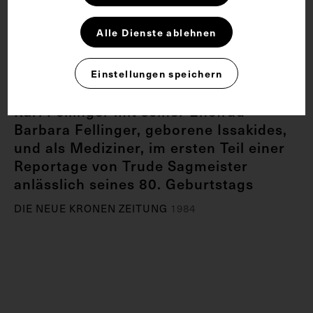
Alle Dienste ablehnen
Einstellungen speichern
Karl Fellinger mit seiner Ehefrau
Barbara Fellinger, geborene Issakides,
und als Mediziner, im ersten Teil einer
Reportage von Trude Sagmeister
anlässlich seines 80. Geburtstags
DIE NEUE KRONEN ZEITUNG
1984