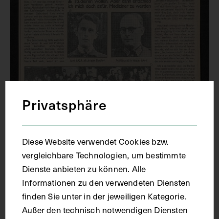
Privatsphäre
Diese Website verwendet Cookies bzw.
vergleichbare Technologien, um bestimmte
Karl Fellinger als Mediziner, im zweiten
Dienste anbieten zu können. Alle
Teil einer Reportage von Trude
Informationen zu den verwendeten Diensten
Sagmeister anlässlich seines 80.
finden Sie unter in der jeweiligen Kategorie.
Geburtstags
Außer den technisch notwendigen Diensten