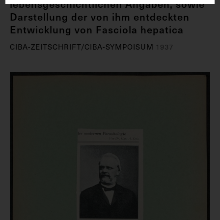
lebensgeschichtlichen Angaben, sowie
Darstellung der von ihm entdeckten
Entwicklung von Fasciola hepatica
CIBA-ZEITSCHRIFT/CIBA-SYMPOISUM
1937