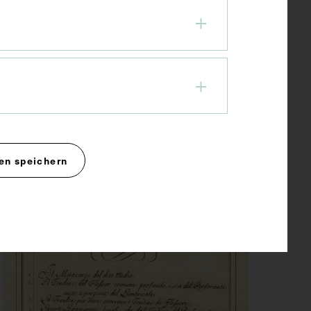
Sehnenfaserbündel, sowie Teil
einer Sehne, vergrößert
dargestellt
1781 - 1786
en speichern