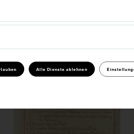
Teil einer Sehne, vergrößert
dargestellt, sowie
quergestreifte Muskelfasern
1781 - 1786
rlauben
Alle Dienste ablehnen
Einstellung