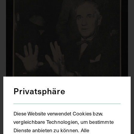
Privatsphäre
Porträt von Erwin Stransky, mit Hinweis
Diese Website verwendet Cookies bzw.
auf seine psychiatrische
vergleichbare Technologien, um bestimmte
Gutachtertätigkeit in einem
Dienste anbieten zu können. Alle
Gerichtsprozess