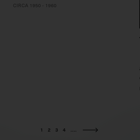
CIRCA 1950 - 1960
1
2
3
4
....