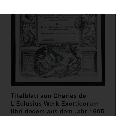
Titelblatt von Charles de
L'Eclusius Werk Exorticorum
libri decem aus dem Jahr 1605