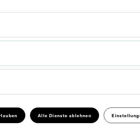
Porträt von Heinrich Kranz auf
dem Titelblatt der
Fachzeitschrift Pro Medico
1971
rlauben
Alle Dienste ablehnen
Einstellung