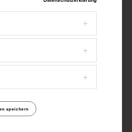
Porträt von August Lindemann
auf dem Titelblatt der
Fachzeitschrift Pro Medico
1970
en speichern