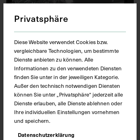
Privatsphäre
Diese Website verwendet Cookies bzw.
vergleichbare Technologien, um bestimmte
Luise Lindner-Stroh im Gespräch mit
Dienste anbieten zu können. Alle
Frau Chiari, vermutlich der Ehefrau von
Informationen zu den verwendeten Diensten
Hermann Chiari, vermutlich der
finden Sie unter in der jeweiligen Kategorie.
Trauerfeier für Karl David Lindner im
Außer den technisch notwendigen Diensten
Josephinum
können Sie unter „Privatsphäre“ jederzeit alle
1962
Dienste erlauben, alle Dienste ablehnen oder
Ihre individuellen Einstellungen vornehmen
und speichern.
Datenschutzerklärung