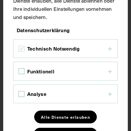
Dienste erlauben, alle Dienste ablehnen oder
Ihre individuellen Einstellungen vornehmen
Fotografie
und speichern.
Datenschutzerklärung
Maße
Technisch Notwendig
Bildmaß 20,3 x 38,7 cm
Bildmaß inkl. Untergrund 32,1 x 49,7 cm
Funktionell
Kurzbeschreibung
Analyse
Fotografie: Rosa Jenik-Dörfler, Wien.
Alle Dienste erlauben
Schlagwörter