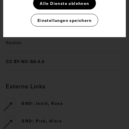
Alle Dienste ablehnen
Gruppenaufnahme
Militärarzt
Einstellungen speichern
Militärmedizin
Uniform
Rechte
CC BY-NC-SA 4.0
Externe Links
GND: Jenik, Rosa
GND: Pick, Alois