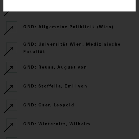
GND: Angerer, Victor
GND: Allgemeine Poliklinik (Wien)
GND: Universität Wien. Medizinische
Fakultät
GND: Reuss, August von
GND: Stoffella, Emil von
GND: Oser, Leopold
GND: Winternitz, Wilhelm