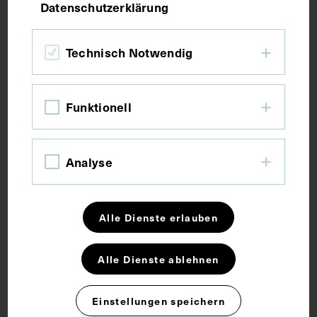
Datenschutzerklärung
Reproduktion einer Fotografie von Viktor Angerer,
Wien, aus dem Jahr 1885.
Technisch Notwendig
Schlagwörter
Funktionell
Arzt
Gruppenaufnahme
Analyse
Rechte
Alle Dienste erlauben
CC BY-NC-SA 4.0
Alle Dienste ablehnen
Externe Links
Einstellungen speichern