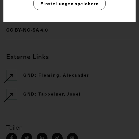
Einstellungen speichern
Rechte
CC BY-NC-SA 4.0
Externe Links
GND: Fleming, Alexander
GND: Tappeiner, Josef
Teilen