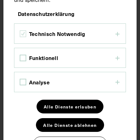
Datenschutzerklärung
Bildmaß 16 x 21 cm
Technisch Notwendig
Kurzbeschreibung
Neg. (9x12) 921 Neg. III. 120/4
Funktionell
Schlagwörter
Analyse
Antibiotikum
Arzt
Bakteriologie
Alle Dienste erlauben
Laboratorium
Nobelpreis für Medizin
Alle Dienste ablehnen
Penicilline