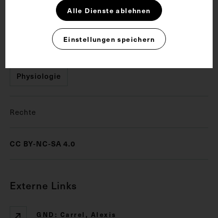
Alle Dienste ablehnen
Anatomie
Ärztliche Behandlung
Einstellungen speichern
Chirurgie
Herztransplantation
Physiologie
Rechte
CC BY-NC-SA 4.0
Externe Links
GND: Carrel, Alexis