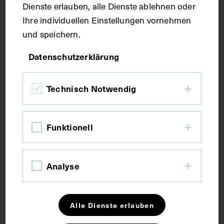
Dienste erlauben, alle Dienste ablehnen oder
Ihre individuellen Einstellungen vornehmen
Druck
und speichern.
Datenschutzerklärung
Maße
Technisch Notwendig
Bildmaß 10,6 x 12,7 cm
Bildmaß inkl. Untergrund 31,5 x 21,9 cm
Funktionell
Kurzbeschreibung
Analyse
Die Abbildung ist der französischsprachigen
Fachzeitschrift La Chronique Medicale, Nr. 13, 1913,
entnommen worden.
Alle Dienste erlauben
Schlagwörter