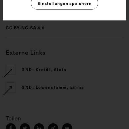
Einstellungen speichern
Rechte
CC BY-NC-SA 4.0
Externe Links
GND: Kreidl, Alois
GND: Löwenstamm, Emma
Teilen