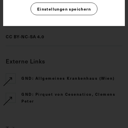
Einstellungen speichern
Rechte
CC BY-NC-SA 4.0
Externe Links
GND: Allgemeines Krankenhaus (Wien)
GND: Pirquet von Cesenatico, Clemens
Peter