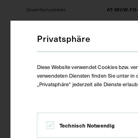
Inventarnummer
AT-MUW-FO-
Privatsphäre
Sammlungsbereich
Bildarchiv
Medizinisches Fachgebiet
Augenheilk
Diese Website verwendet Cookies bzw. ver
verwendeten Diensten finden Sie unter in 
„Privatsphäre“ jederzeit alle Dienste erla
Objektart
Fotografie (
Gegenstand
S/W Fotogra
Technisch Notwendig