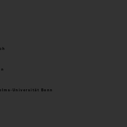
ich
on
elms-Universität Bonn