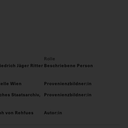
Rolle
iedrich Jäger Ritter
Beschriebene Person
telle Wien
Provenienzbildner:in
ches Staatsarchiv,
Provenienzbildner:in
eph von Rehfues
Autor:in