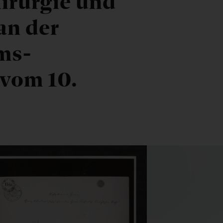
hirurgie und
an der
ms-
 vom 10.