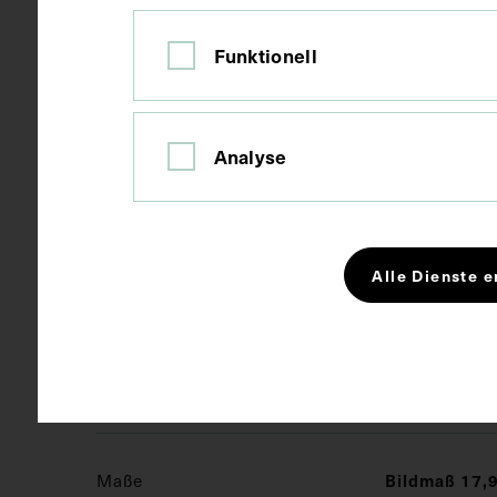
Datierung
um 1960
Funktionell
Ausführung
Kopie
Analyse
Ort
Wien
Alle Dienste e
Material
Papier
Technik
Fotografie
Maße
Bildmaß 17,9