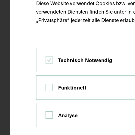
Diese Website verwendet Cookies bzw. ver
verwendeten Diensten finden Sie unter in 
„Privatsphäre“ jederzeit alle Dienste erla
Ort
Dortmund
Material
Papier
Technisch Notwendig
Technik
Druck
Funktionell
Maße
Bildmaß 10,4
Analyse
Kurzbeschreibung
Drucklegung 