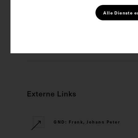
Alle Dienste e
Schlagwörter
Arzt
Kir
Rechte
CC BY-NC-SA
Externe Links
GND: Frank, Johann Peter