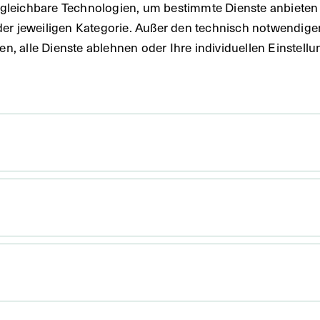
gleichbare Technologien, um bestimmte Dienste anbieten 
der jeweiligen Kategorie. Außer den technisch notwendig
uben, alle Dienste ablehnen oder Ihre individuellen Einste
 x 14,7 cm
durch Cramers Kunstanstalt KG, Dortmund.