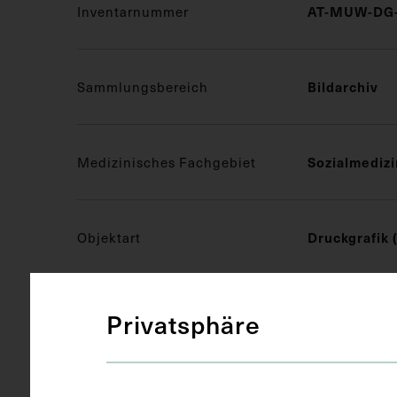
Inventarnummer
AT-MUW-DG-
Sammlungsbereich
Bildarchiv
Medizinisches Fachgebiet
Sozialmedizi
Objektart
Druckgrafik 
Gegenstand
Ansichtskar
Privatsphäre
Datierung
um 1970