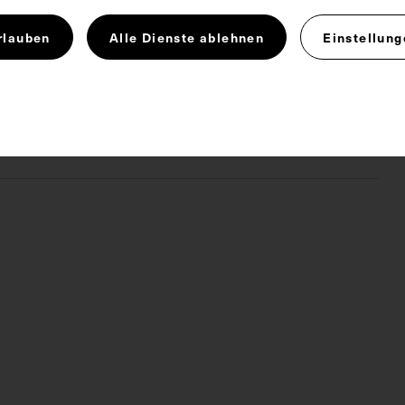
rlauben
Alle Dienste ablehnen
Einstellung
chenbau
Sozialmedizin
Stadt
 4.0