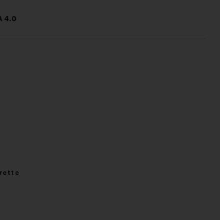
 4.0
rette