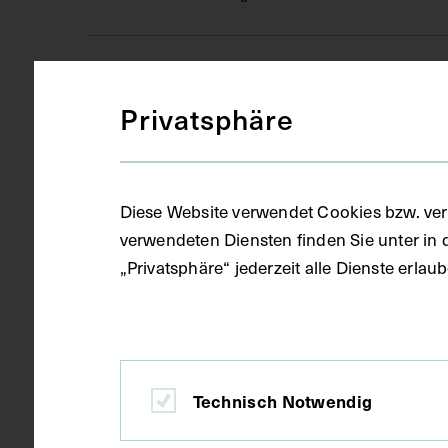
Objektart
Druckgrafik 
Privatsphäre
Gegenstand
Ausschnitt
Diese Website verwendet Cookies bzw. ver
verwendeten Diensten finden Sie unter in 
Datierung
1936
„Privatsphäre“ jederzeit alle Dienste erla
Ort
Basel
Technisch Notwendig
Material
Karton