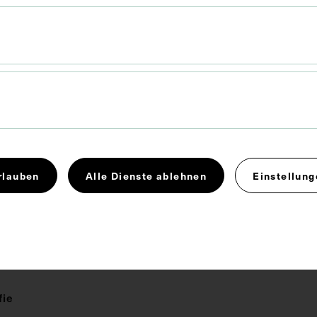
001510-0042-0004
rlauben
Alle Dienste ablehnen
Einstellung
FO)
fie