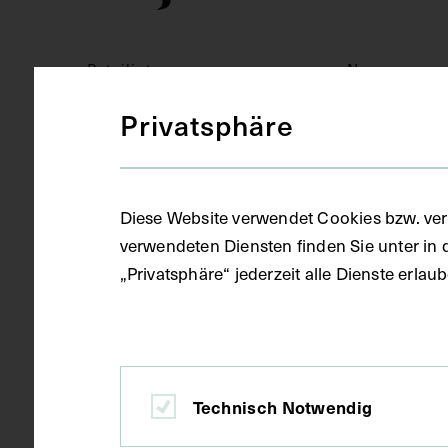
Beteiligte
Name
Anton von E
Privatsphäre
Julius von 
Julius Tandl
Otto Lindent
Diese Website verwendet Cookies bzw. ver
verwendeten Diensten finden Sie unter in 
Alexander F
„Privatsphäre“ jederzeit alle Dienste erla
Richard Palt
Emil von Gr
Julius Dollin
Sándor Korán
Technisch Notwendig
Heinrich Sc