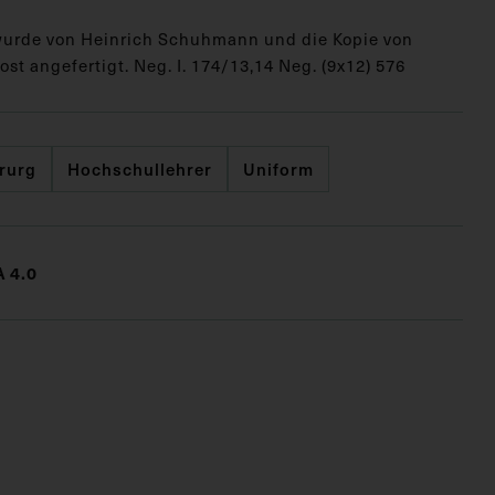
wurde von Heinrich Schuhmann und die Kopie von
st angefertigt. Neg. I. 174/13,14 Neg. (9x12) 576
rurg
Hochschullehrer
Uniform
 4.0