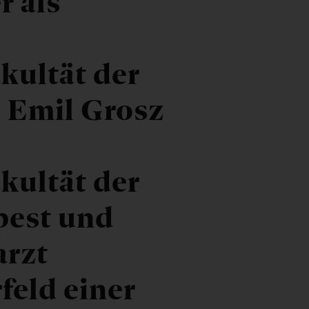
r als
kultät der
, Emil Grosz
kultät der
pest und
arzt
feld einer