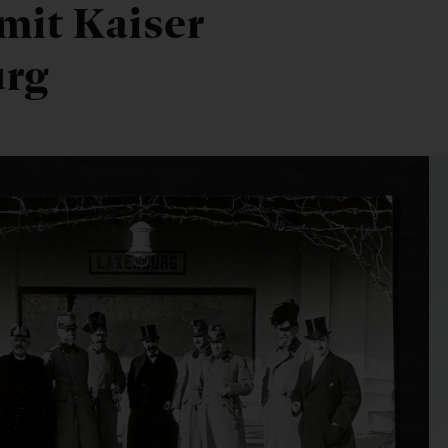
it Kaiser
urg