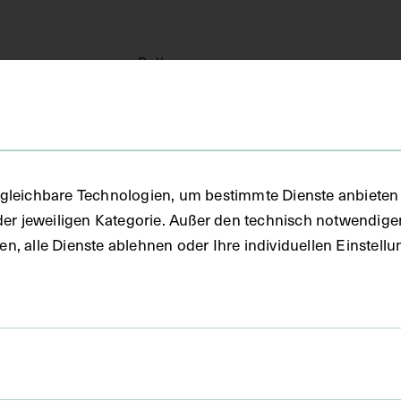
Rolle
iselsberg
Abgebildete Person
Hochenegg
Abgebildete Person
er
Abgebildete Person
hal
Abgebildete Person
gleichbare Technologien, um bestimmte Dienste anbieten 
der jeweiligen Kategorie. Außer den technisch notwendig
raenkel
Abgebildete Person
uben, alle Dienste ablehnen oder Ihre individuellen Einste
auf
Abgebildete Person
osz
Abgebildete Person
ger
Abgebildete Person
yi von Tolcsva
Abgebildete Person
huhmann
Fotograf:in