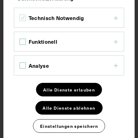
Technisch Notwendig
Maße
Bildmaß 5,5 x 7,4 cm
Funktionell
Schlagwörter
Analyse
Anatomischer Hörsaal
Arzt
Chirurg
Alle Dienste erlauben
Hochschullehrer
Alle Dienste ablehnen
Rechte
Einstellungen speichern
CC BY-NC-SA 4.0