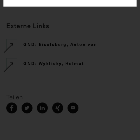
Externe Links
GND: Eiselsberg, Anton von
GND: Wyklicky, Helmut
Teilen