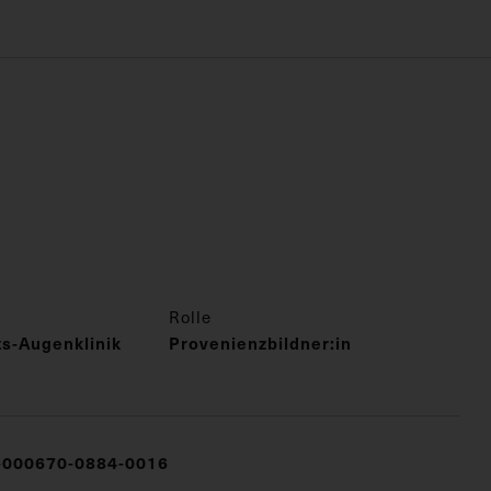
Rolle
äts-Augenklinik
Provenienzbildner:in
000670-0884-0016