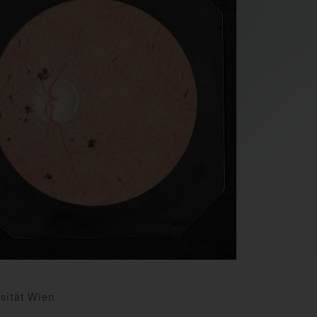
sität Wien