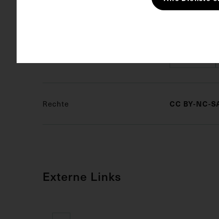
Fotoalbum z
Schlagwörter
Aquarell
Rechte
CC BY-NC-SA
Externe Links