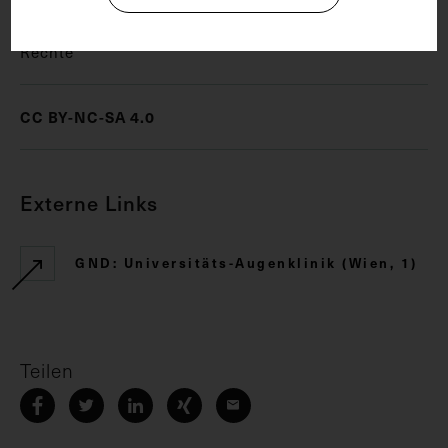
Rechte
CC BY-NC-SA 4.0
Externe Links
GND: Universitäts-Augenklinik (Wien, 1)
Teilen