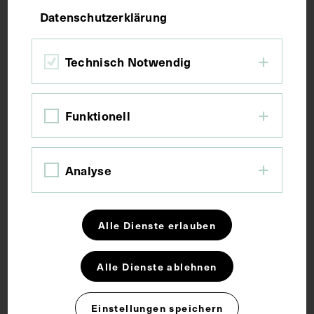
Datenschutzerklärung
Bildmaß 22,6 x 22,6 cm
Technisch Notwendig
Kurzbeschreibung
Funktionell
Es handelt sich um Originalaquarelle von
Augenhintergrundbildern aus dem 3. Viertel des 19.
Jahrhunderts, die in der I. Universitäts-Augenklinik
Wien angefertigt worden sind. Der Bestand besteht
Analyse
aus 103 Aquarellen, die in einem Fotoalbum
zusammengefasst waren.
Alle Dienste erlauben
Schlagwörter
Alle Dienste ablehnen
Aquarell
Augenheilkunde
Fotoalbum
Einstellungen speichern