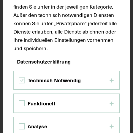
Handschrift
finden Sie unter in der jeweiligen Kategorie.
Außer den technisch notwendigen Diensten
Maße
können Sie unter „Privatsphäre“ jederzeit alle
Dienste erlauben, alle Dienste ablehnen oder
Ihre individuellen Einstellungen vornehmen
Seitenblatt 39,7 x 26,3 cm
und speichern.
Kurzbeschreibung
Datenschutzerklärung
Der Text ist die ergänzende Beschreibung in
Technisch Notwendig
deutscher Sprache zum anatomischen Wachsmodell
der Nervus ischiadicus.
Funktionell
Schlagwörter
Analyse