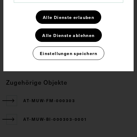
Anatomie
Arterie
Ischiasnerv
Lehrmittel
Alle Dienste erlauben
Alle Dienste ablehnen
Rechte
Einstellungen speichern
CC BY-NC-SA 4.0
Zugehörige Objekte
AT-MUW-FM-000303
AT-MUW-BI-000303-0001