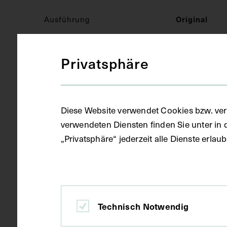
Ausführung
Original
Privatsphäre
Ort
Florenz
Material
Vitrine
Diese Website verwendet Cookies bzw. ver
Holz, Glas
verwendeten Diensten finden Sie unter in 
„Privatsphäre“ jederzeit alle Dienste erla
Textilien
Seide
Maße
Objektmaß 46
Technisch Notwendig
verschlosse