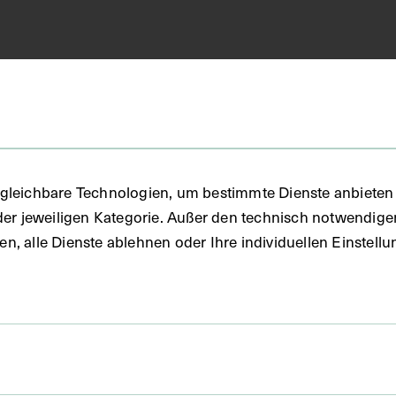
Modell
gleichbare Technologien, um bestimmte Dienste anbieten 
Wachs
der jeweiligen Kategorie. Außer den technisch notwendig
uben, alle Dienste ablehnen oder Ihre individuellen Einste
 x 71 x 181 cm Liegendes Wachsmodell - Vitrine im
nen Zustand, ohne Tisch