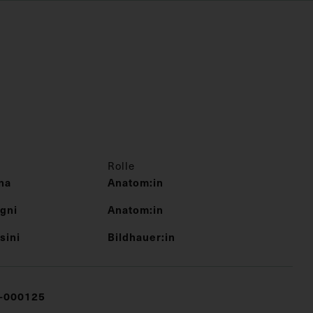
Rolle
na
Anatom:in
gni
Anatom:in
sini
Bildhauer:in
-000125