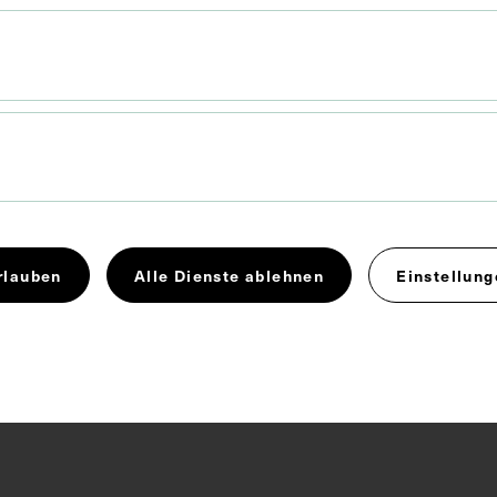
en an der Rückseite des menschlichen Körpers in
chen Modell.
Arterie
Lehrmittel
Muskulatur
Rücken
rlauben
Alle Dienste ablehnen
Einstellung
 4.0