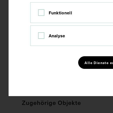
Kurzbeschreibung
1. Die Arteri
Funktionell
einem weibli
Analyse
Schlagwörter
Anatomie
Alle Dienste e
Rechte
CC BY-NC-SA
Zugehörige Objekte