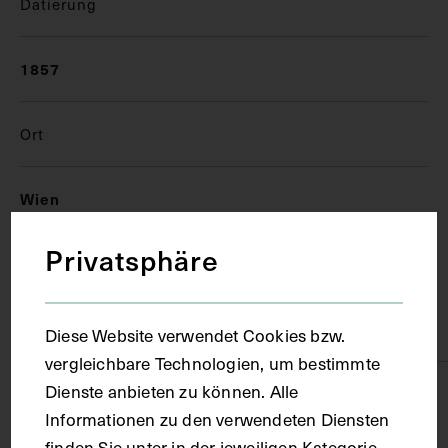
Datierung
1857
Ort
Wien
Privatsphäre
Material
Karton
Diese Website verwendet Cookies bzw.
vergleichbare Technologien, um bestimmte
Dienste anbieten zu können. Alle
Technik
Informationen zu den verwendeten Diensten
finden Sie unter in der jeweiligen Kategorie.