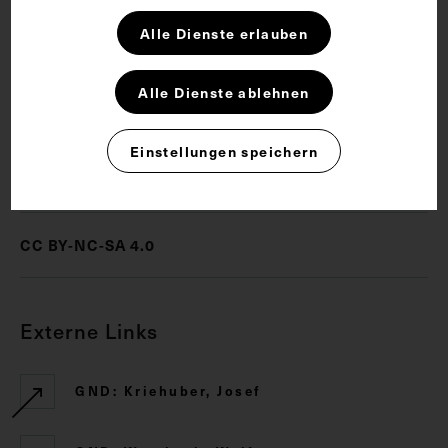
Schlagwörter
Alle Dienste erlauben
Alle Dienste ablehnen
Homöopathie
Kollegium
Einstellungen speichern
Rechte
CC BY-NC-SA 4.0
Externe Links
GND: Kriehuber, Josef