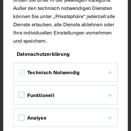
Lithografie
Außer den technisch notwendigen Diensten
können Sie unter „Privatsphäre“ jederzeit alle
Maße
Dienste erlauben, alle Dienste ablehnen oder
Ihre individuellen Einstellungen vornehmen
und speichern.
Bildmaß 31,4 x 61,8 cm
Bildmaß inkl. Untergrund 49,9 x 65,7 cm
Datenschutzerklärung
Kurzbeschreibung
Technisch Notwendig
Die Lithografie wurde von Josef Kriehuber
angefertigt und ist der Monographie von Wolfgang
Funktionell
Wurzbach, Josef Kriehuber, 2. Aufl., Wien 1957.
Vorderseitig mit einem Stempel des Institutes für
Geschichte der Medizin, Wien, versehen. Digitalisat
Analyse
von: Reiner Riedler.