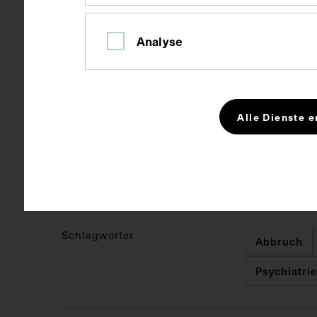
Fotografie
Technik
Analyse
Bildmaß 12,6
Maße
Bildmaß inkl
Alle Dienste e
Kurzbeschreibung
Ehemalige Kl
Niederösterr
von Photo Pav
Schlagwörter
Abbruch
Psychiatrie