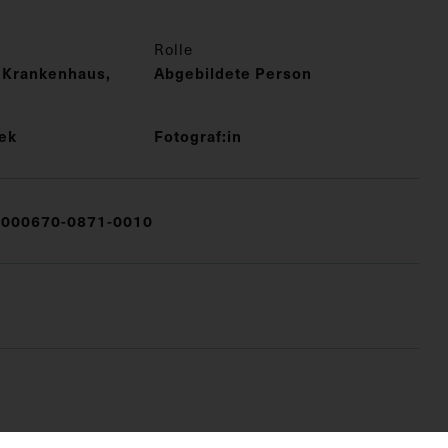
Rolle
 Krankenhaus,
Abgebildete Person
cek
Fotograf:in
000670-0871-0010