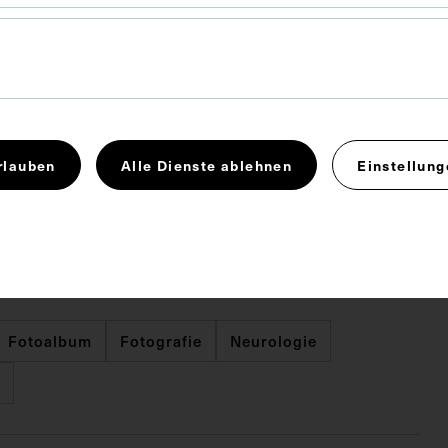
 x 17,7 cm
. Untergrund 29 x 20,9 cm
rlauben
Alle Dienste ablehnen
Einstellung
inik Wagner-Jauregg, beziehungsweise
eichische Landesirrenanstalt. Die Fotografien stammt
licek.
Fotoalbum
Fotografie
Neurologie