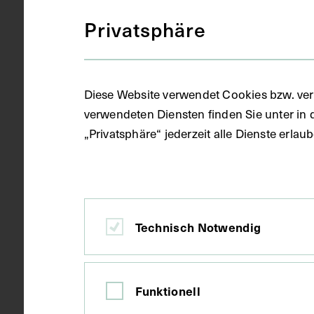
Fotografie (
Objektart
Privatsphäre
Fotoalbum
Gegenstand
Diese Website verwendet Cookies bzw. ver
verwendeten Diensten finden Sie unter in 
„Privatsphäre“ jederzeit alle Dienste erla
1972 - 1974
Datierung
Wien
Ort
Technisch Notwendig
Papier
Material
Funktionell