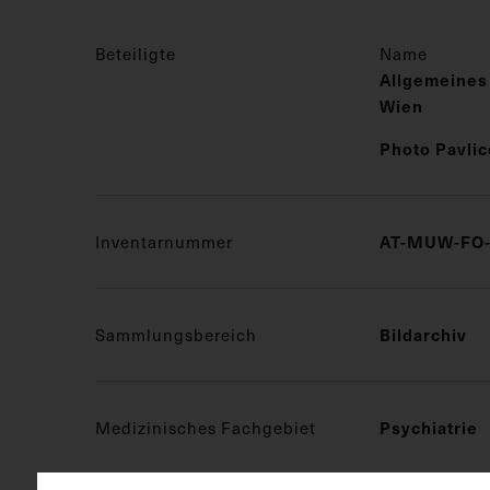
Beteiligte
Name
Allgemeines
Wien
Photo Pavli
AT-MUW-FO-
Inventarnummer
Bildarchiv
Sammlungsbereich
Psychiatrie
Medizinisches Fachgebiet