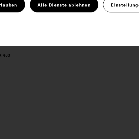
rlauben
Alle Dienste ablehnen
Einstellung
izin
Lungenheilstätte
Wald <Motiv>
 4.0