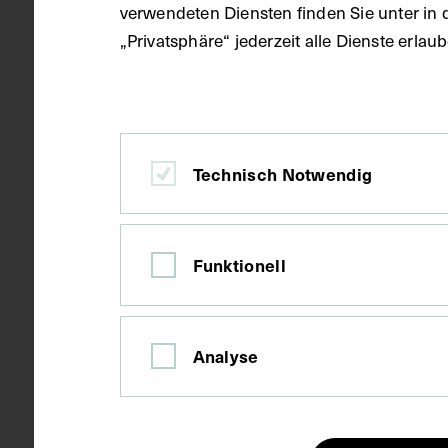
verwendeten Diensten finden Sie unter in 
Datierung
1906
„Privatsphäre“ jederzeit alle Dienste erla
Ort
Wien
Technisch Notwendig
Material
Karton
Funktionell
Technik
Fotografie
Analyse
Maße
Bildmaß 8 x 
Bildmaß inkl