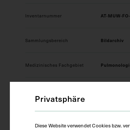
Inventarnummer
AT-MUW-FO-
Sammlungsbereich
Bildarchiv
Medizinisches Fachgebiet
Pulmonologi
Objektart
Fotografie (
Privatsphäre
Gegenstand
S/W Fotogra
Diese Website verwendet Cookies bzw. ver