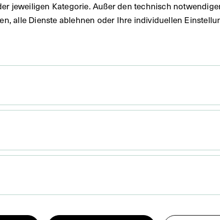
der jeweiligen Kategorie. Außer den technisch notwendig
uben, alle Dienste ablehnen oder Ihre individuellen Einste
11,2 cm
. Untergrund 18,7 x 23,6 cm