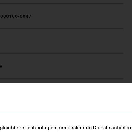
000150-0047
e
FO)
fie
gleichbare Technologien, um bestimmte Dienste anbieten 