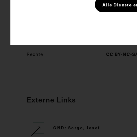
Alle Dienste e
Schlagwörter
Innere Med
Wandern
Rechte
CC BY-NC-SA
Externe Links
GND: Sorgo, Josef