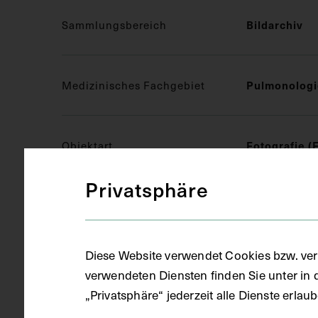
Bildarchiv
Sammlungsbereich
Pulmonologi
Medizinisches Fachgebiet
Fotografie (
Objektart
Privatsphäre
S/W Fotogra
Gegenstand
Diese Website verwendet Cookies bzw. ver
1906
Datierung
verwendeten Diensten finden Sie unter in 
„Privatsphäre“ jederzeit alle Dienste erla