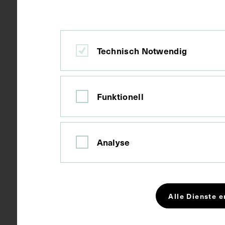
Wien
Ort
Karton
Material
Technisch Notwendig
Fotografie
Technik
Funktionell
Bildmaß 8,3 
Maße
Analyse
Bildmaß inkl
Schlagwörter
Innere Med
Alle Dienste e