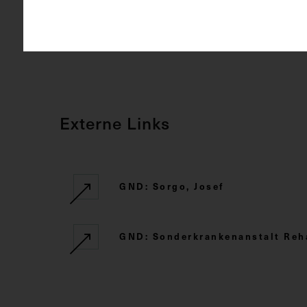
CC BY-NC-SA
Rechte
Externe Links
GND: Sorgo, Josef
GND: Sonderkrankenanstalt Reha