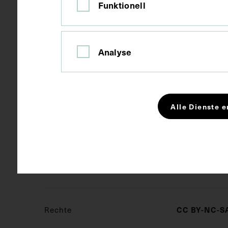
Funktionell
Papier
Material
Fotografie
Technik
Analyse
Bildmaß 8,8 
Maße
Alle Dienste e
Schlagwörter
Erster Wel
Militärmed
CC BY-NC-SA
Rechte