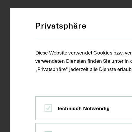
Bildarchiv
Sammlungsbereich
Privatsphäre
Militärmediz
Medizinisches Fachgebiet
Diese Website verwendet Cookies bzw. ver
verwendeten Diensten finden Sie unter in 
Fotografie (
Objektart
„Privatsphäre“ jederzeit alle Dienste erla
Fotoalbum
Gegenstand
Technisch Notwendig
22.02.1917
Datierung