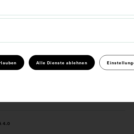
x 11,8 cm
rlauben
Alle Dienste ablehnen
Einstellung
tkrieg
Fotoalbum
Fotografie
Gebirgskrieg
izin
Soldat
 4.0